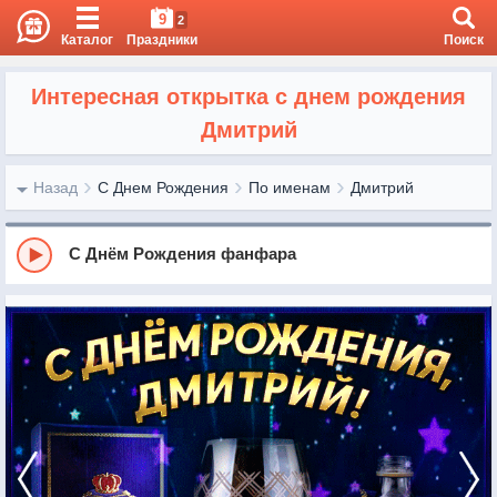
9
2
Каталог
Праздники
Поиск
Интересная открытка с днем рождения
Дмитрий
Назад
С Днем Рождения
По именам
Дмитрий
С Днём Рождения фанфара