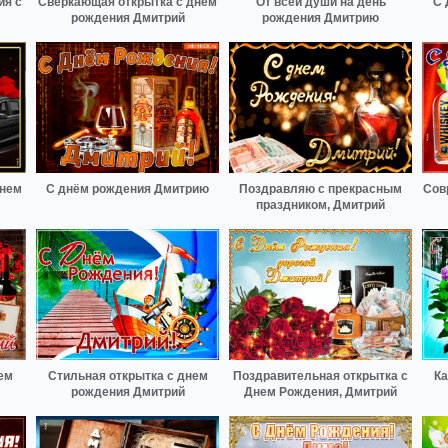
ия с
Сверкающая открытка с днем
От всей души на день
С 
рождения Дмитрий
рождения Дмитрию
Днем
С днём рождения Дмитрию
Поздравляю с прекрасным
Сов
праздником, Дмитрий
ем
Стильная открытка с днем
Поздравительная открытка с
Ка
рождения Дмитрий
Днем Рождения, Дмитрий