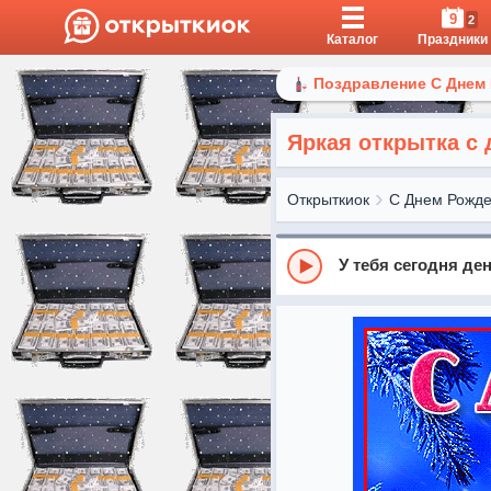
9
2
Каталог
Праздники
Поздравление С Днем
Яркая открытка с
Открыткиок
С Днем Рожд
У тебя сегодня де