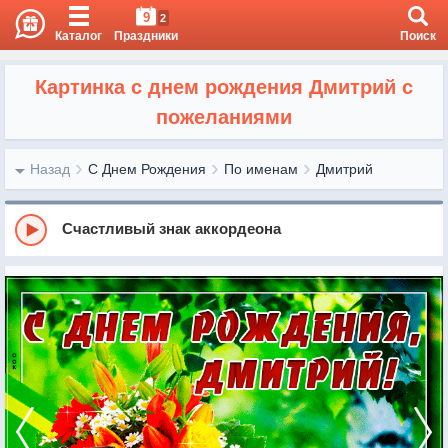
9
2
Каталог
Праздники
Поиск
Картинка с днем рождения Дмитрий с
пожеланиями
Назад
С Днем Рождения
По именам
Дмитрий
Счастливый знак аккордеона