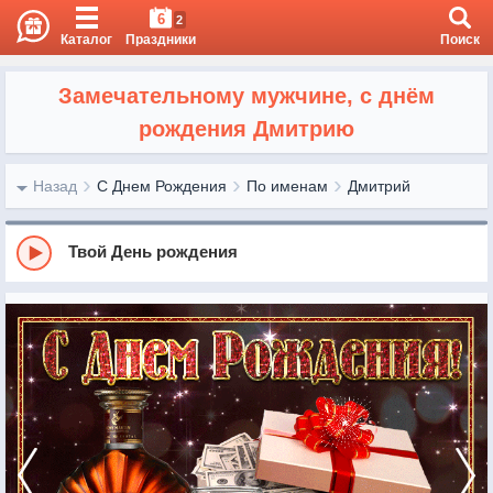
6
2
Каталог
Праздники
Поиск
Замечательному мужчине, с днём
рождения Дмитрию
Назад
С Днем Рождения
По именам
Дмитрий
Твой День рождения