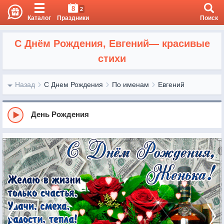
8
2
Каталог
Праздники
Поиск
С Днём Рождения, Евгений— красивые
стихи
Назад
С Днем Рождения
По именам
Евгений
День Рождения