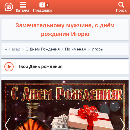
7
1
Каталог
Праздники
Поиск
Замечательному мужчине, с днём
рождения Игорю
Назад
С Днем Рождения
По именам
Игорь
Твой День рождения