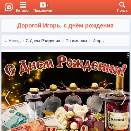
8
2
Каталог
Праздники
Поиск
Дорогой Игорь, с днём рождения
Назад
С Днем Рождения
По именам
Игорь