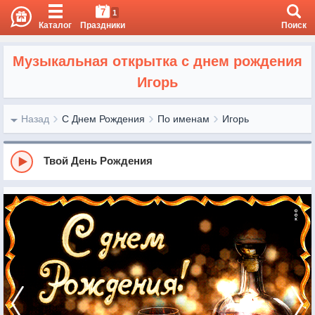
7
1
Каталог
Праздники
Поиск
Музыкальная открытка с днем рождения
Игорь
Назад
С Днем Рождения
По именам
Игорь
Твой День Рождения