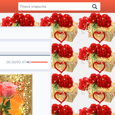
00:00
/
00:47