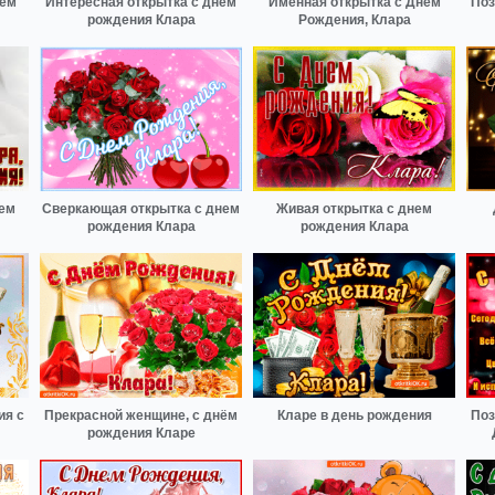
нем
Интересная открытка с днем
Именная открытка с Днем
Поз
рождения Клара
Рождения, Клара
нем
Сверкающая открытка с днем
Живая открытка с днем
рождения Клара
рождения Клара
ия с
Прекрасной женщине, с днём
Кларе в день рождения
Поз
рождения Кларе