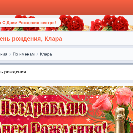
 С Днем Рождения сестре!
день рождения, Клара
ения
По именам
Клара
нь рождения