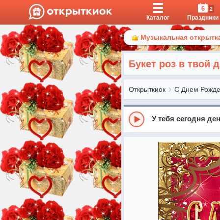
6
2
Каталог
Праздники
Музыкальная открытка
Букет роз в твой 
Открыткиок
С Днем Рожд
У тебя сегодня де