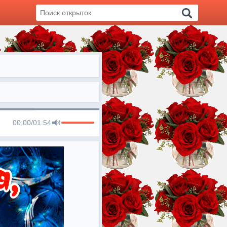
00:00
/
01:54