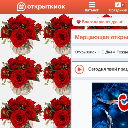
8
2
Каталог
Праздники
Благодарю от души!
Мерцающая открыт
Открыткиок
С Днем Рожд
Сегодня твой пра