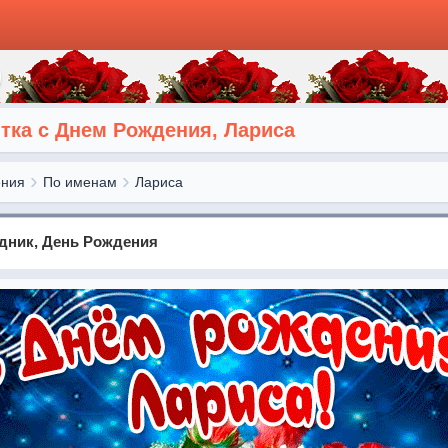
ка с Днем Рождения, Лариса
ения
По именам
Лариса
здник, День Рождения