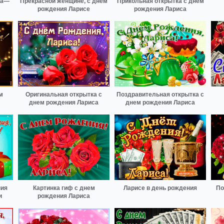
са—
Прекрасной женщине, с днём
Прикольная открытка с днем
рождения Ларисе
рождения Лариса
м
Оригинальная открытка с
Поздравительная открытка с
днем рождения Лариса
днем рождения Лариса
ния
Картинка гиф с днем
Ларисе в день рождения
По
и
рождения Лариса