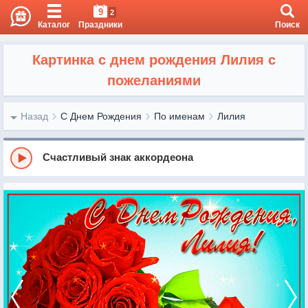
9
2
Каталог
Праздники
Поиск
Картинка с днем рождения Лилия с
пожеланиями
Назад
С Днем Рождения
По именам
Лилия
Счастливый знак аккордеона