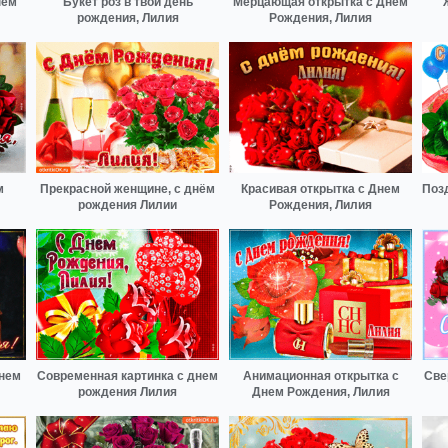
нем
Букет роз в твой день
Мерцающая открытка с Днем
рождения, Лилия
Рождения, Лилия
м
Прекрасной женщине, с днём
Красивая открытка с Днем
Поз
рождения Лилии
Рождения, Лилия
днем
Современная картинка с днем
Анимационная открытка с
Све
рождения Лилия
Днем Рождения, Лилия