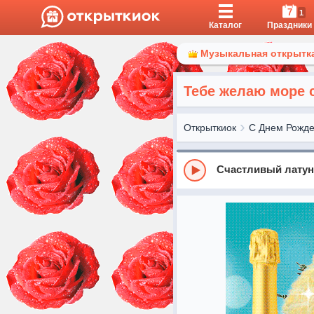
7
1
Каталог
Праздники
Музыкальная открытка
Тебе желаю море 
Открыткиок
С Днем Рожд
Счастливый лату