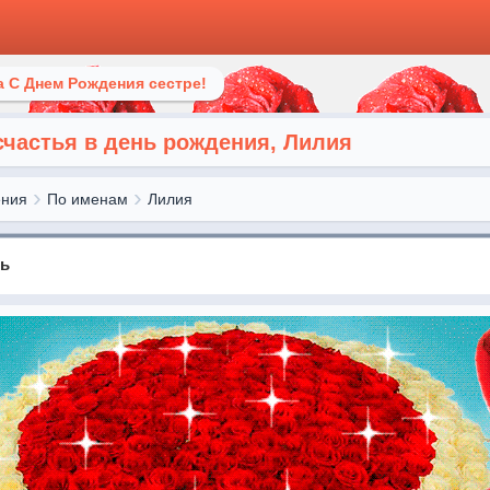
 С Днем Рождения сестре!
счастья в день рождения, Лилия
ения
По именам
Лилия
нь