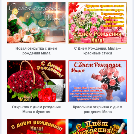
Новая открытка с днем
С Днём Рождения, Мила—
рождения Мила
красивые стихи
Открытка с днем рождения
Красочная открытка с днем
Мила с букетом
рождения Мила