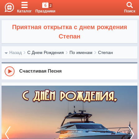
6
2
Каталог
Праздники
Поиск
Приятная открытка с днем рождения
Степан
Назад
С Днем Рождения
По именам
Степан
Счастливая Песня