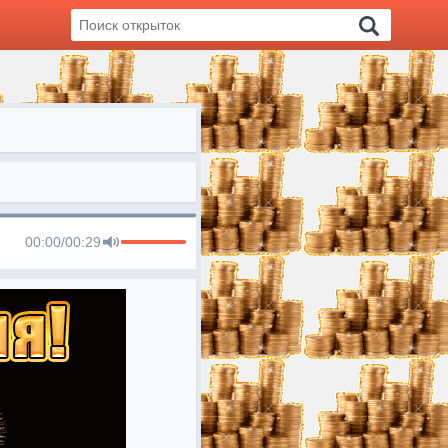
00:00
/
00:29