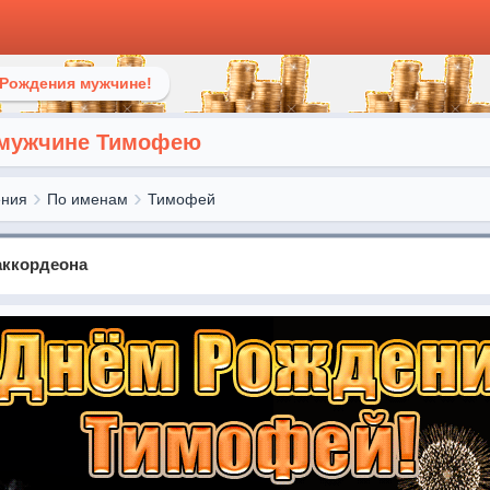
 Рождения мужчине!
 мужчине Тимофею
ения
По именам
Тимофей
аккордеона