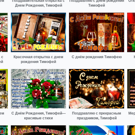
нем
Поздравительная открытка с
Поздравляю с днём рождения
Отк
Днем Рождения, Тимофей
Тимофей
 с
Красочная открытка с днем
С днём рождения Тимофею
ей
рождения Тимофей
нем
С Днём Рождения, Тимофей—
Поздравляю с прекрасным
Мер
красивые стихи
праздником, Тимофей