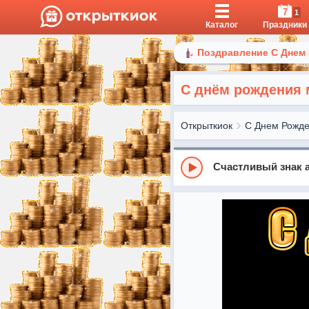
7
1
Каталог
Праздники
Поздравление С Днем
С днём рождения
Открыткиок
С Днем Рожд
Счастливый знак 