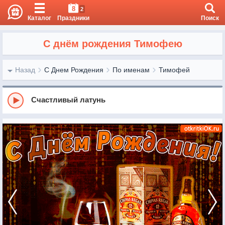
8
2
Каталог
Праздники
Поиск
С днём рождения Тимофею
Назад
С Днем Рождения
По именам
Тимофей
Счастливый латунь