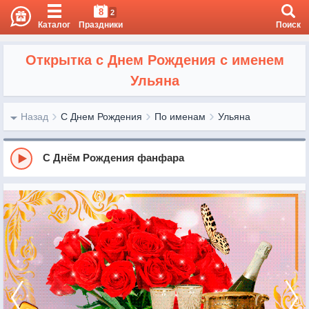
8
2
Каталог
Праздники
Поиск
Открытка с Днем Рождения с именем
Ульяна
Назад
С Днем Рождения
По именам
Ульяна
С Днём Рождения фанфара