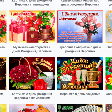
ике
Картинка с днем рождения
Оригинальная открытка с
Те
Вероника с анимацией
днем рождения Вероника
д
днём
Музыкальная открытка с
Красочная открытка с днем
Отк
Днем Рождения, Вероника
рождения Вероника
ём
Картинка с днем рождения
Веронике в день рождения
Сов
Вероника с шампанским