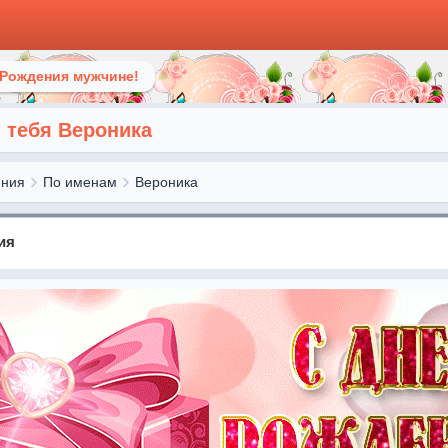
 Рождения мужчине!
 тебя Вероника
ения
По именам
Вероника
ия