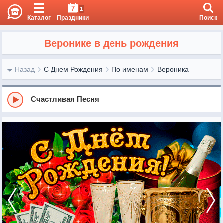
7
1
Каталог
Праздники
Поиск
Веронике в день рождения
Назад
С Днем Рождения
По именам
Вероника
Счастливая Песня