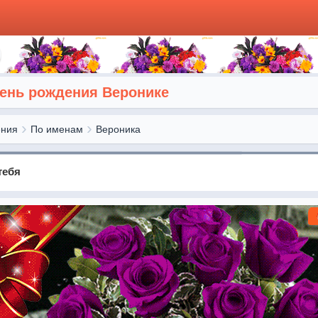
день рождения Веронике
ения
По именам
Вероника
тебя