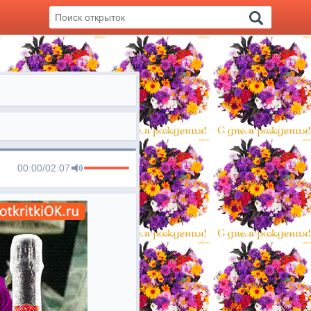
00:00
/
02:07