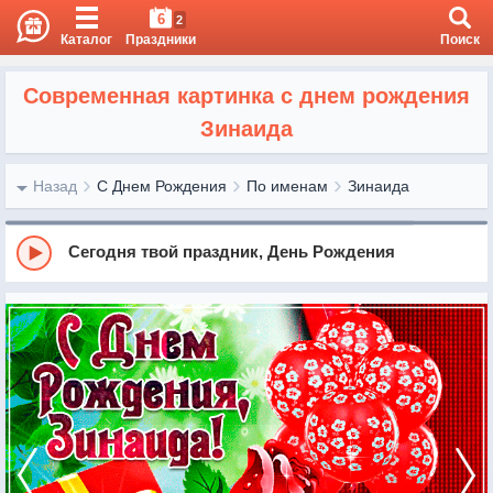
6
2
Каталог
Праздники
Поиск
Современная картинка с днем рождения
Зинаида
Назад
С Днем Рождения
По именам
Зинаида
Сегодня твой праздник, День Рождения