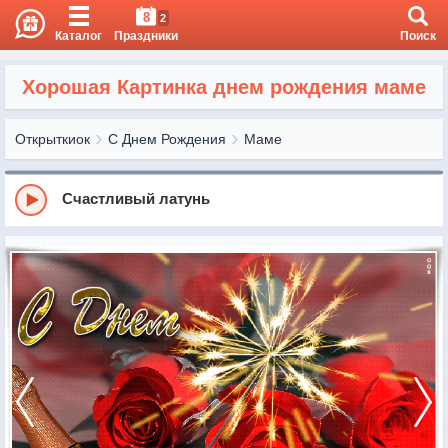
8
2
Каталог
Праздники
Поиск
Хорошая Картинка днем рождения маме
Открыткиок
С Днем Рождения
Маме
Счастливый латунь