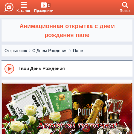
6
2
Каталог
Праздники
Поиск
Анимационная открытка с днем
рождения папе
Открыткиок
С Днем Рождения
Папе
Твой День Рождения