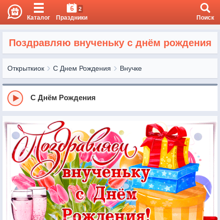
6
2
Каталог
Праздники
Поиск
Поздравляю внученьку с днём рождения
Открыткиок
С Днем Рождения
Внучке
С Днём Рождения