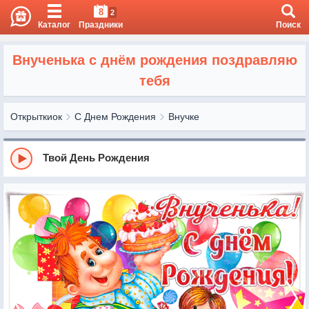
8
2
Каталог
Праздники
Поиск
Внученька с днём рождения поздравляю
тебя
Открыткиок
С Днем Рождения
Внучке
Твой День Рождения