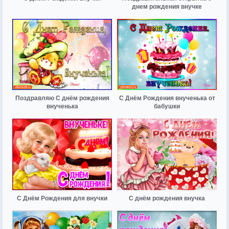
днем рождения внучке
Поздравляю C днём рождения
С Днём Рождения внученька от
внученька
бабушки
С Днём Рождения для внучки
С днём рождения внучка