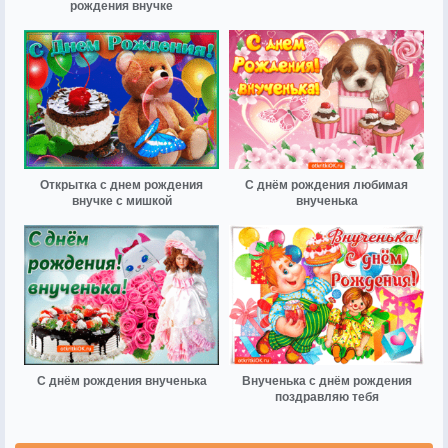
рождения внучке
Открытка с днем рождения
С днём рождения любимая
внучке с мишкой
внученька
С днём рождения внученька
Внученька с днём рождения
поздравляю тебя