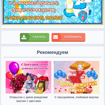
СКАЧАТЬ
ОТПРАВИТЬ
Рекомендуем
Открытка с днем рождения
С праздником, любимая внучка
внучке с цветами