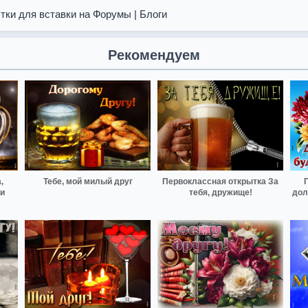
тки для вставки на Форумы | Блоги
Рекомендуем
,
Тебе, мой милый друг
Первоклассная открытка За
 и
тебя, дружище!
дол