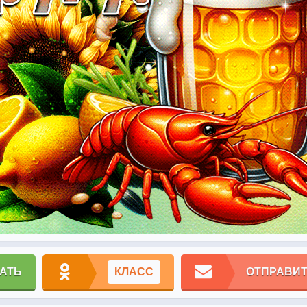
АТЬ
КЛАСС
ОТПРАВИТ