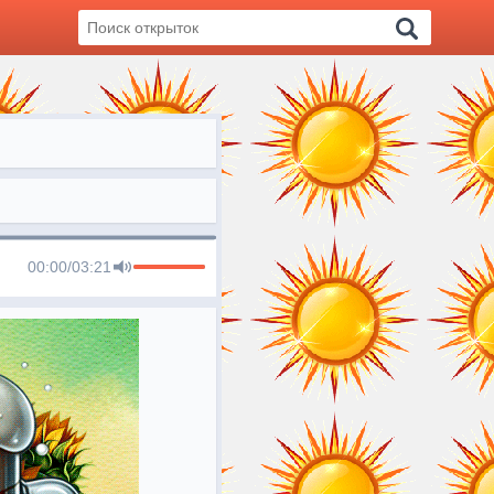
00:00
/
03:21