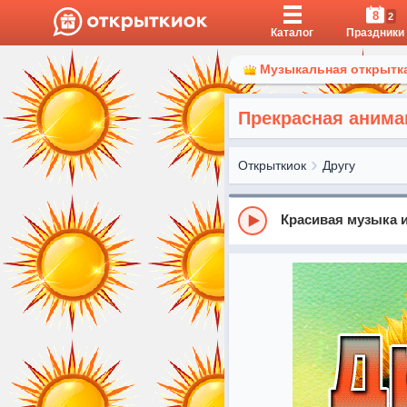
8
2
Каталог
Праздники
Музыкальная открытка
Прекрасная анима
Открыткиок
Другу
Красивая музыка и