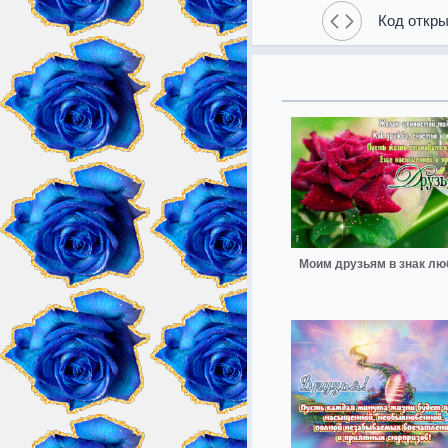
Код откры
Моим друзьям в знак лю