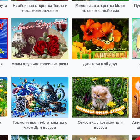
нута
Необычная открытка Тепла и
Миленькая открытка Моим
Пу
уюта моим друзьям
друзьям с любовью
ля
Моим друзьям красивые розы
Для тебя мой друг
а
Гармоничная гиф-открытка с
Открытка с котиком для
Ани
чаем Для друзей
друзей
д