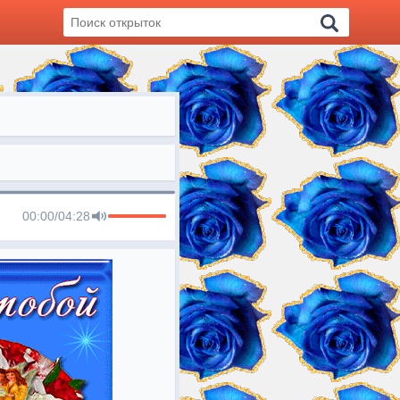
00:00
/
04:28