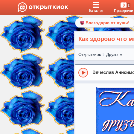
8
2
Каталог
Праздники
Благодарю от души!
Как здорово что 
Открыткиок
Друзьям
Вячеслав Анисимо