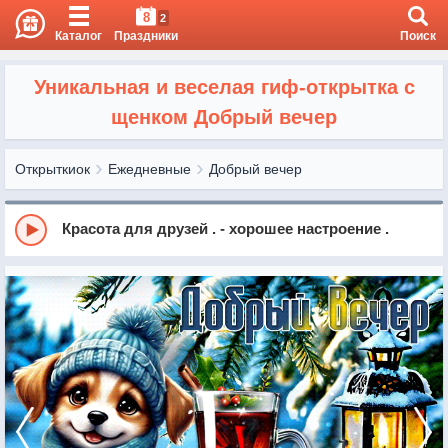
8
2
Каталог
Праздники
Поиск
Уникальная и веселая гиф-открытка с
щенком Добрый вечер
Открыткиок
Ежедневные
Добрый вечер
Красота для друзей . - хорошее настроение .