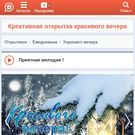
9
2
Каталог
Праздники
Поиск
Креативная открытка красивого вечера
Открыткиок
Ежедневные
Хорошего вечера
Приятная мелодия !