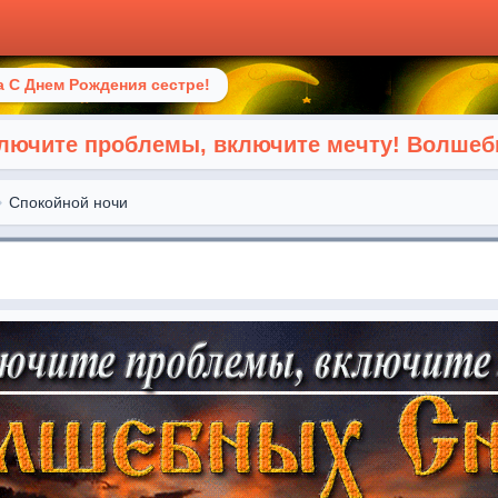
 С Днем Рождения сестре!
лючите проблемы, включите мечту! Волшеб
Спокойной ночи