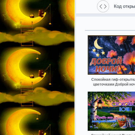
Код откры
Спокойная гиф-открытк
цветочками Доброй но