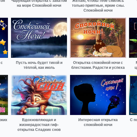
сон
Чарующая открытка с закатом
Желаю, чтобы тебе снились
на море Спокойной ночи
только приятные, яркие сны.
Спокойной ночи
 с
Пусть ночь будет тихой и
Открытка спокойной ночи с
тёплой, как июль
блестками. Радости и успеха
ц
рких
Вдохновляющая и
Интересная открытка
С п
жизнерадостная гиф-
спокойной ночи
открытка Сладких снов