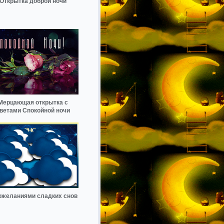
Открытка доброй ночи
Мерцающая открытка с
ветами Спокойной ночи
ожеланиями сладких снов