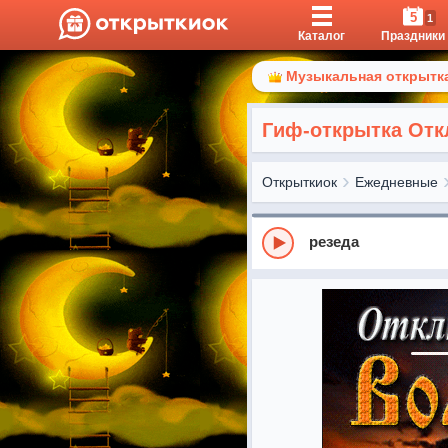
5
1
Каталог
Праздники
Музыкальная открытка
Гиф-открытка Отк
Открыткиок
Ежедневные
резеда