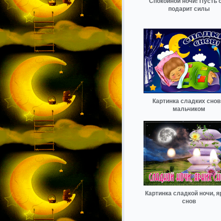
Спокойной ночи! Пусть 
подарит силы
Картинка сладких снов
мальчиком
Картинка сладкой ночи, я
снов