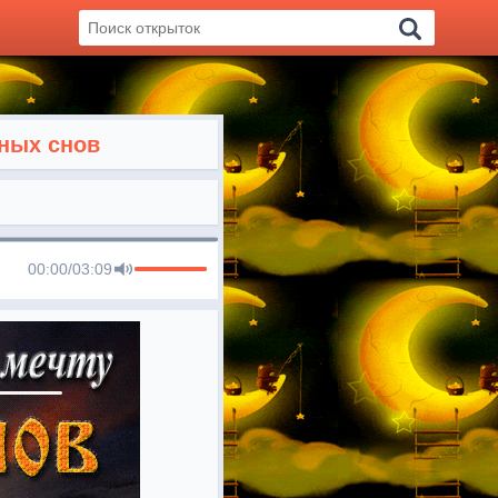
ных снов
00:00
/
03:09