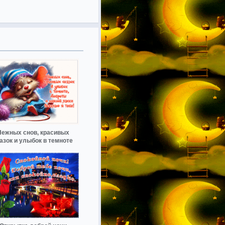
Нежных снов, красивых
азок и улыбок в темноте