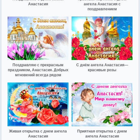
Анастасия
ангела Анастасия с
поздравлением
Поздравляю с прекрасным
С днём ангела Анастасия—
праздником, Анастасия. Добрых
красивые розы
мгновений всегда рядом
Живая открытка с днем ангела
Приятная открытка с днем
Анастасия
ангела Анастасия