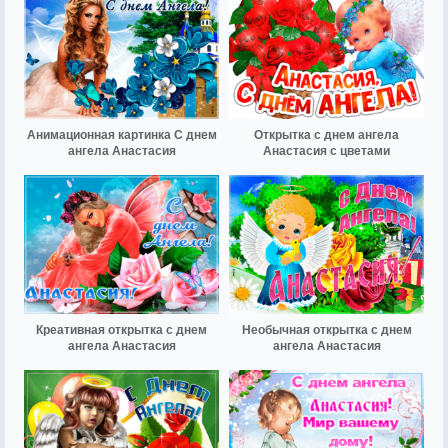
Анимационная картинка С днем
Открытка с днем ангела
ангела Анастасия
Анастасия с цветами
Креативная открытка с днем
Необычная открытка с днем
ангела Анастасия
ангела Анастасия