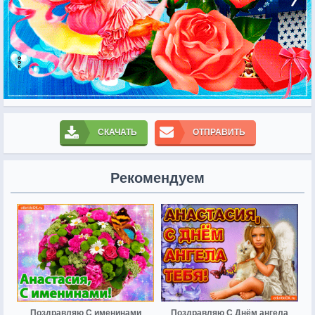
СКАЧАТЬ
ОТПРАВИТЬ
Рекомендуем
Поздравляю С именинами
Поздравляю С Днём ангела