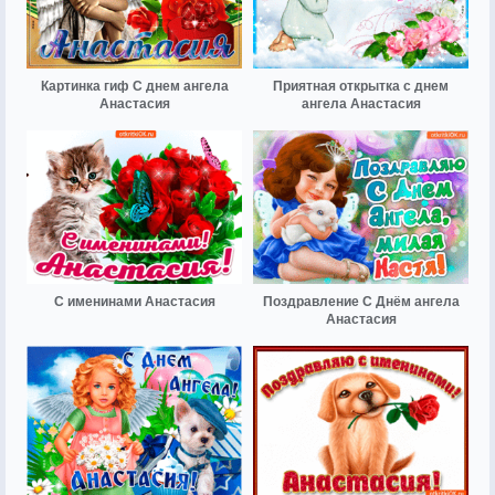
Картинка гиф С днем ангела
Приятная открытка с днем
Анастасия
ангела Анастасия
С именинами Анастасия
Поздравление С Днём ангела
Анастасия