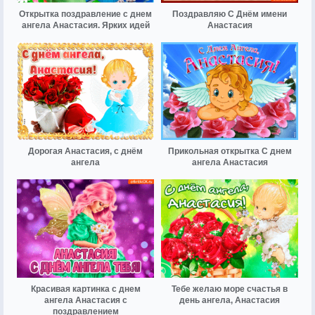
Открытка поздравление с днем
Поздравляю С Днём имени
ангела Анастасия. Ярких идей
Анастасия
Дорогая Анастасия, с днём
Прикольная открытка С днем
ангела
ангела Анастасия
Красивая картинка с днем
Тебе желаю море счастья в
ангела Анастасия с
день ангела, Анастасия
поздравлением