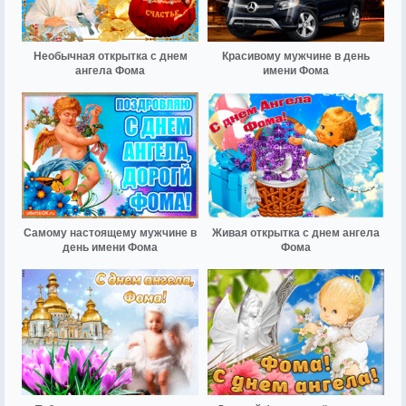
Необычная открытка с днем
Красивому мужчине в день
ангела Фома
имени Фома
Самому настоящему мужчине в
Живая открытка с днем ангела
день имени Фома
Фома