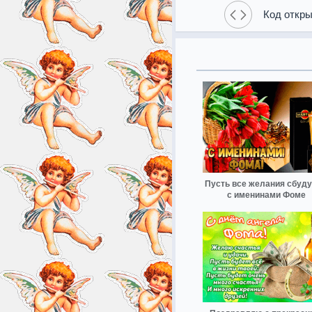
Код откры
Пусть все желания сбуду
с именинами Фоме