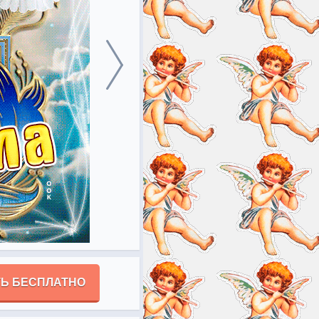
Ь БЕСПЛАТНО