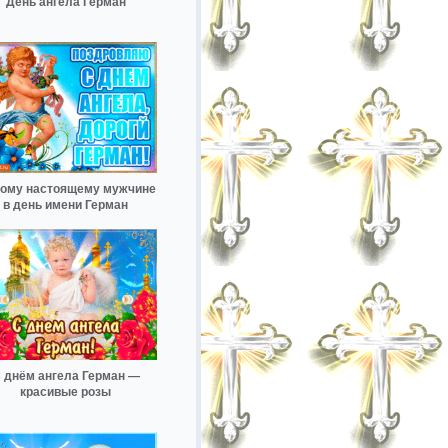
День ангела Герман
ому настоящему мужчине
в день имени Герман
 днём ангела Герман —
красивые розы