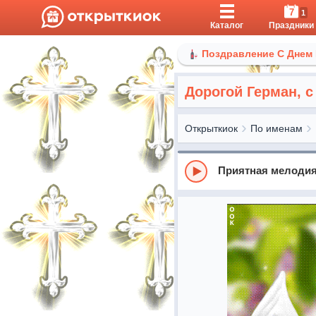
7
1
Каталог
Праздники
Поздравление С Днем
Дорогой Герман, с
Открыткиок
По именам
Приятная мелоди