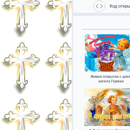
Код откры
Живая открытка с дне
ангела Герман