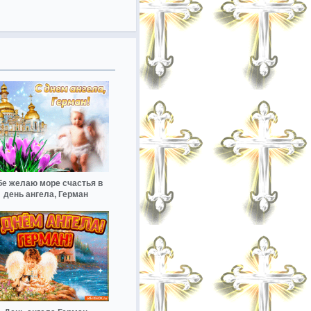
бе желаю море счастья в
день ангела, Герман