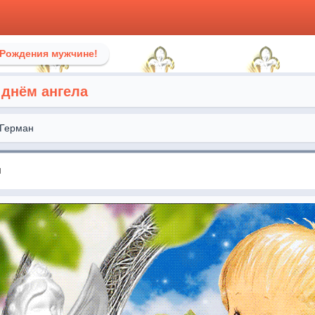
 Рождения мужчине!
 днём ангела
Герман
я