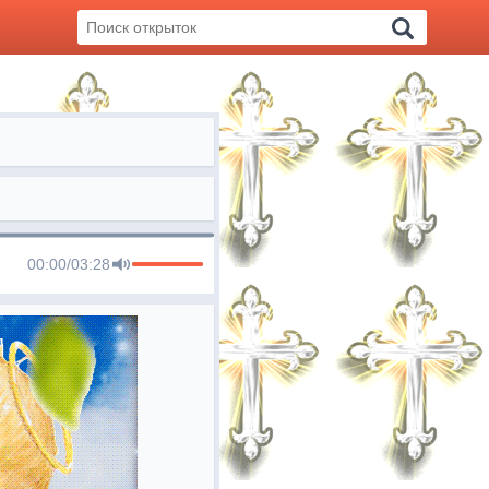
00:00
/
03:28