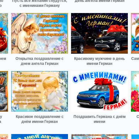
по
Пусть все желания сбудутся,
День ангела имени Герман
ю
с именинами Герману
нем
Открытка поздравление с
Красивому мужчине в день
Сам
днем ангела Герман
имени Герман
у
Красивое поздравление с
Поздравить Германа с днём
С
а
днём имени Герман
имени