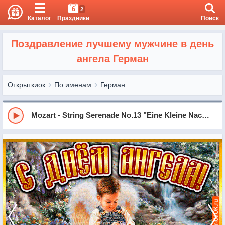
6
2
Каталог
Праздники
Поиск
Поздравление лучшему мужчине в день
ангела Герман
Открыткиок
По именам
Герман
Mozart - String Serenade No.13 "Eine Kleine Nachtmusik" in G Major, KV525