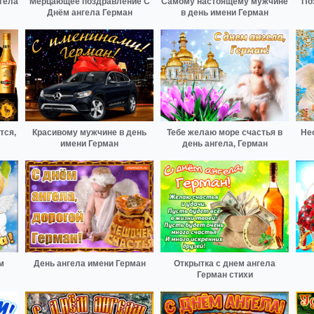
гела
Мерцающее поздравление С
Самому настоящему мужчине
По
Днём ангела Герман
в день имени Герман
тся,
Красивому мужчине в день
Тебе желаю море счастья в
Не
имени Герман
день ангела, Герман
м
День ангела имени Герман
Открытка с днем ангела
Герман стихи