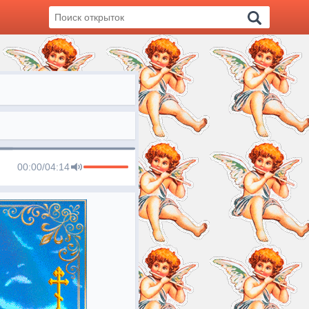
00:00
/
04:14