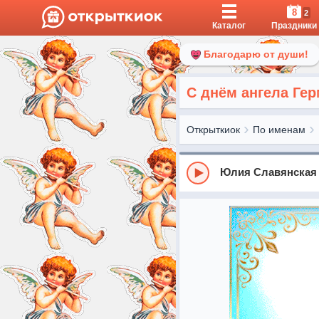
8
2
Каталог
Праздники
Благодарю от души!
С днём ангела Ге
Открыткиок
По именам
Юлия Славянская 