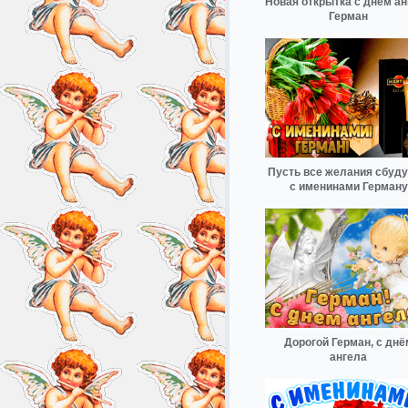
Новая открытка с днем ан
Герман
Пусть все желания сбуду
с именинами Герману
Дорогой Герман, с днё
ангела