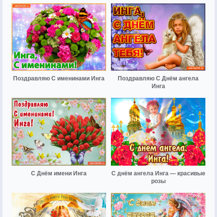
Поздравляю С именинами Инга
Поздравляю С Днём ангела
Инга
С Днём имени Инга
С днём ангела Инга — красивые
розы