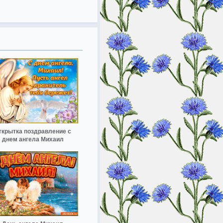
ткрытка поздравление с
днем ангела Михаил