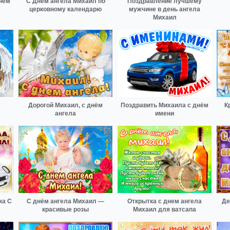
нем
С Днём ангела Михаил по
Поздравление лучшему
церковному календарю
мужчине в день ангела
Михаил
Дорогой Михаил, с днём
Поздравить Михаила с днём
К
ангела
имени
ка С
С днём ангела Михаил —
Открытка с днем ангела
Де
красивые розы
Михаил для ватсапа