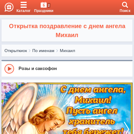
6
2
Каталог
Праздники
Поиск
Открытка поздравление с днем ангела
Михаил
Открыткиок
По именам
Михаил
Розы и саксофон