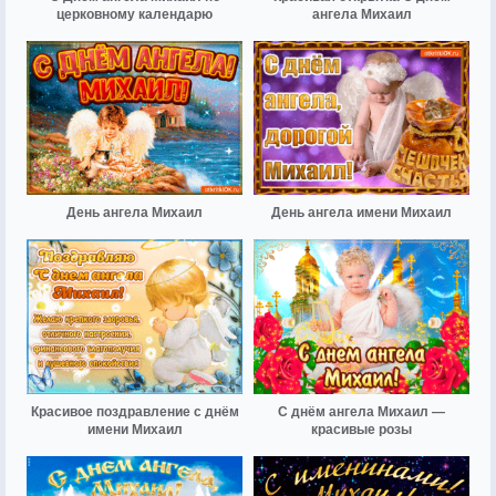
церковному календарю
ангела Михаил
День ангела Михаил
День ангела имени Михаил
Красивое поздравление с днём
С днём ангела Михаил —
имени Михаил
красивые розы