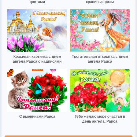
цветами
красивые розы
Красивая картинка с днем
Трогательная открытка с днем
ангела Раиса с надписями
ангела Раиса
С именинами Раиса
Тебе желаю море счастья в
день ангела, Раиса