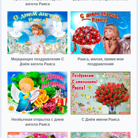
ангела Раиса
Мерцающее поздравление С
Раиса, милая, прими мои
Днём ангела Раиса
поздравления
Необычная открытка с днем
С Днём имени Раиса
ангела Раиса