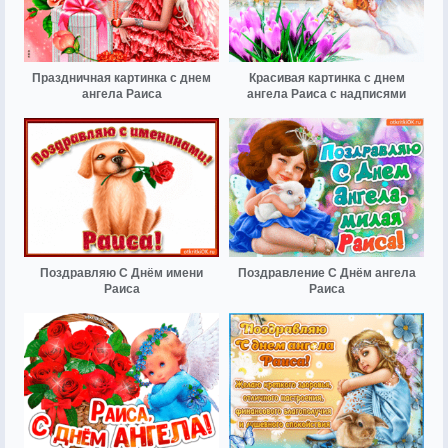
Праздничная картинка с днем
Красивая картинка с днем
ангела Раиса
ангела Раиса с надписями
Поздравляю С Днём имени
Поздравление С Днём ангела
Раиса
Раиса