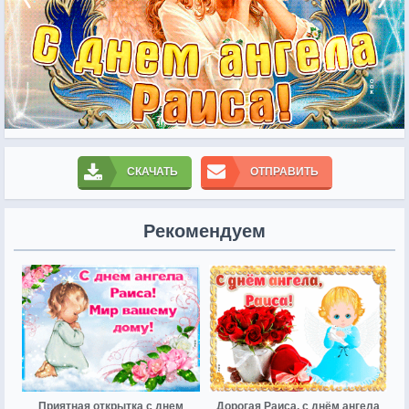
СКАЧАТЬ
ОТПРАВИТЬ
Рекомендуем
Приятная открытка с днем
Дорогая Раиса, с днём ангела