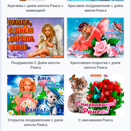
Картинка с днем ангела Раиса с
Красивое поздравление с днём
анимацией
имени Раиса
Поздравляю С Днём ангела
Креативная открытка с днем
Раиса
ангела Раиса
Открытка поздравление с днем
С именинами Раиса
ангела Раиса