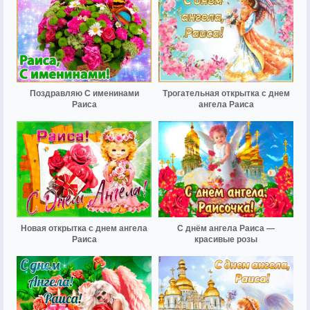
Поздравляю С именинами
Трогательная открытка с днем
Раиса
ангела Раиса
Новая открытка с днем ангела
С днём ангела Раиса —
Раиса
красивые розы