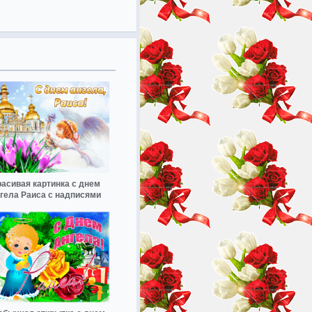
расивая картинка с днем
гела Раиса с надписями