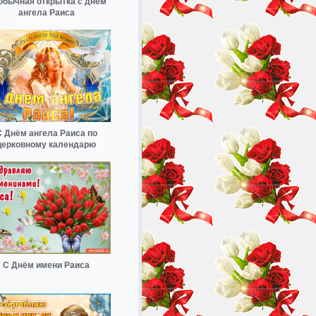
обычная открытка с днем
ангела Раиса
С Днём ангела Раиса по
церковному календарю
С Днём имени Раиса