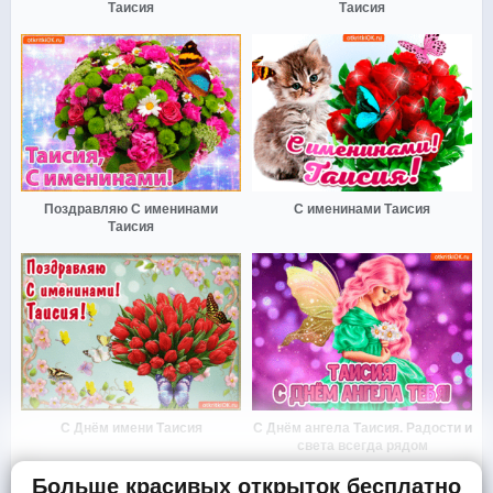
Таисия
Таисия
Поздравляю С именинами
С именинами Таисия
Таисия
С Днём имени Таисия
С Днём ангела Таисия. Радости и
света всегда рядом
Больше красивых открыток бесплатно