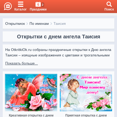
6
2
Каталог
Праздники
Поиск
Открыткиок
По именам
Таисия
Открытки с днем ангела Таисия
На OtkritkiOk.ru собраны праздничные открытки к Дню ангела 
Таисии – изящные изображения с цветами и трогательными 
пожеланиями.

Показать больше...
Поздравить Таисию можно легко онлайн. На OtkritkiOk.ru вы 
найдете лучшие открытки, которые подарят радость и 
создадут торжественную атмосферу.
Креативная открытка с днем
Приятная открытка с днем