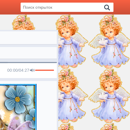
00:00
/
04:27