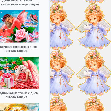
С Днём ангела Таисия.
ости и света всегда рядом
ативная открытка с днем
ангела Таисия
здничная картинка с днем
ангела Таисия