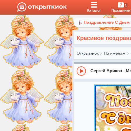
7
1
Каталог
Праздники
Поздравление С Днем
Красивое поздрав
Открыткиок
По именам
Сергей Брикса - М