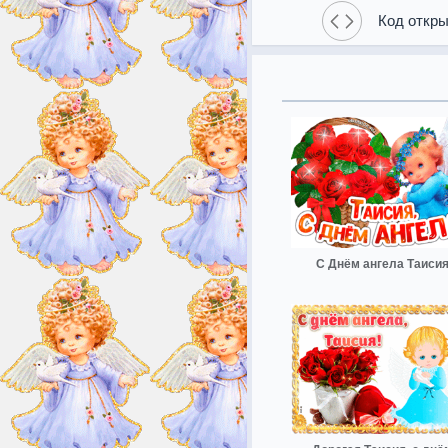
Код откры
С Днём ангела Таиси