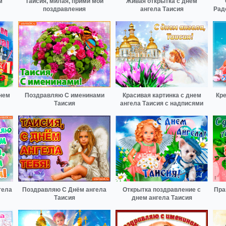
м
Таисия, милая, прими мои
Живая открытка с днем
поздравления
ангела Таисия
Рад
нем
Поздравляю С именинами
Красивая картинка с днем
Кре
Таисия
ангела Таисия с надписями
гела
Поздравляю С Днём ангела
Открытка поздравление с
Пра
Таисия
днем ангела Таисия