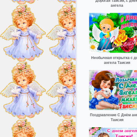
Дорогая Таисия, с днё
ангела
Необычная открытка с д
ангела Таисия
Поздравление С Днём ан
Таисия