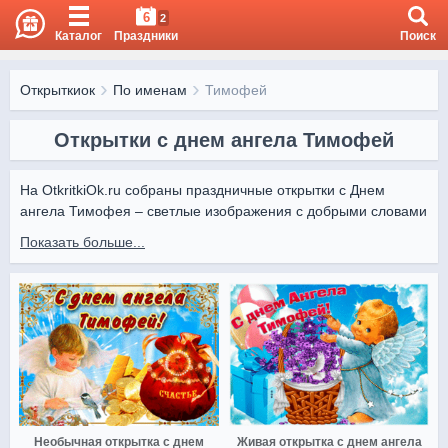
6
2
Каталог
Праздники
Поиск
Открыткиок
По именам
Тимофей
Открытки с днем ангела Тимофей
На OtkritkiOk.ru собраны праздничные открытки с Днем 
ангела Тимофея – светлые изображения с добрыми словами 
и торжественными сюжетами. Такие картинки подойдут для 
Показать больше...
поздравлений родных, друзей и коллег.

Поздравить Тимофея с именинами можно онлайн, выбрав 
подходящую открытку на OtkritkiOk.ru. Красивые 
изображения подчеркнут внимание и сделают день 
особенным.
Необычная открытка с днем
Живая открытка с днем ангела