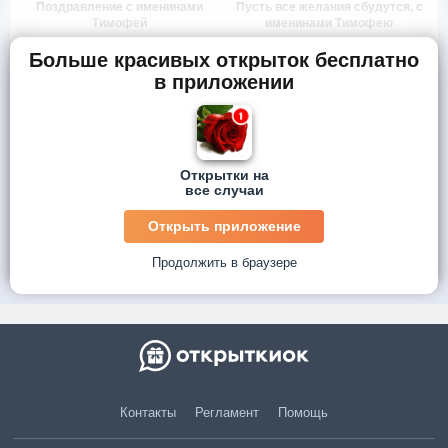
Поздравление с именинами
Пусть все желания сбудутся, с
Тимофей
именинами Тимофею
Больше красивых открыток бесплатно
в приложении
Открытки на
все случаи
Открыть приложение
Продолжить в браузере
Контакты
Регламент
Помощь