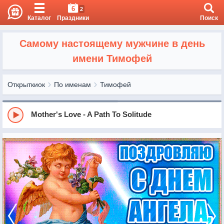
6
2
Каталог
Праздники
Поиск
Самому настоящему мужчине в день
имени Тимофей
Открыткиок
По именам
Тимофей
Mother's Love - A Path To Solitude