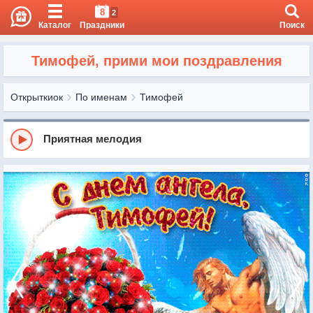
8
2
Каталог
Праздники
Поиск
Тимофей, прими мои поздравления
Открыткиок
По именам
Тимофей
Приятная мелодия