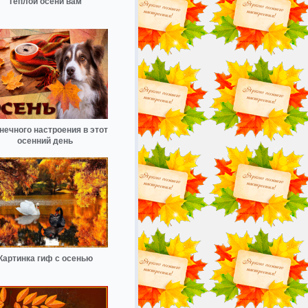
Тёплой осени вам
нечного настроения в этот
осенний день
Картинка гиф с осенью