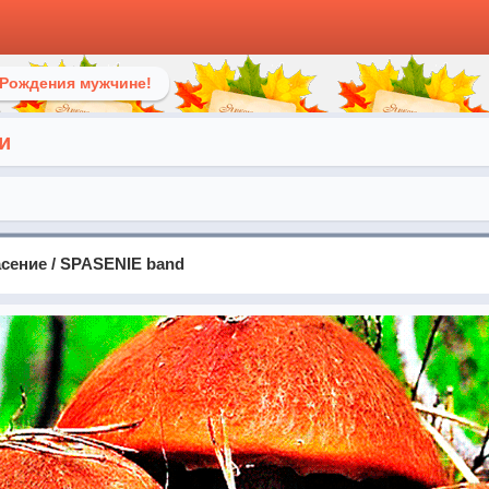
 Рождения мужчине!
и
асение / SPASENIE band