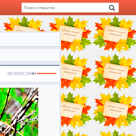
00:00
/
03:28