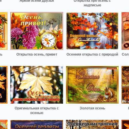
и
Яркой осени друзья
Открытка про осень с
надписью
нь
Открытка осень, привет
Осенняя открытка с природой
Сол
Оригинальная открытка с
Золотая осень
осенью