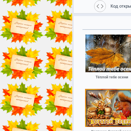
Код откры
Тёплой тебе осени