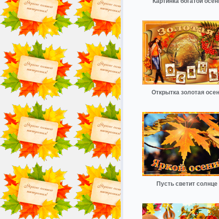
Картинка богатой осен
Открытка золотая осе
Пусть светит солнце