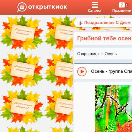
7
1
Каталог
Праздники
Поздравление С Днем
Грибной тебе осен
Открыткиок
Осень
Осень - группа Сп